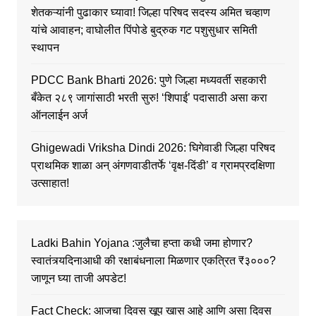
शेतकऱ्यांनी पुढाकार घ्यावा! जिल्हा परिषद सदस्य अमित चव्हाण
यांचे आवाहन; वाघोलीत पिंपोडे बुद्रुक गट पशुसुधार समिती
स्थापन
PDCC Bank Bharti 2026: पुणे जिल्हा मध्यवर्ती सहकारी
बँकेत २८९ जागांसाठी भरती सुरु! ‘शिपाई’ पदासाठी असा करा
ऑनलाईन अर्ज
Ghigewadi Vriksha Dindi 2026: घिगेवाडी जिल्हा परिषद
प्राथमिक शाळा अन् अंगणवाडीतर्फे ‘वृक्ष-दिंडी’ व ग्रामप्रदक्षिणा
उत्साहात!
Ladki Bahin Yojana :जुलैचा हप्ता कधी जमा होणार?
स्वातंत्र्यदिनाआधी की रक्षाबंधनाला मिळणार एकत्रित ₹३०००?
जाणून घ्या ताजी अपडेट!
Fact Check: आजचा दिवस खूप खास आहे आणि असा दिवस