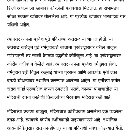
शिल्पे आपल्याला खांबावर कोरलेली पहावयास मिळतात. हा सभामंडप
सोळा भक्कम खांबावर तोललेला आहे. या प्रत्येक खांबावर भारवाहक यक्ष
यक्षिणी आहेत.
त्यानंतर आपला प्रवेश पुढे मंदिराच्या अंतराळ या भागात होतो. या
अंतराळ कक्षेतून पुढे गर्भगृहाकडे जाताना प्रवेशद्वारावर वरील बाजूस
गणेशपट्टी तर खाली वेगळ्या पद्धतीचे कीर्तिमुख आहे. या प्रवेशद्वारावर
कोरीव नक्षीकाम केलेले आहे. त्यानंतर आपला प्रवेश गर्भगृहात होतो.
गर्भगृहात श्री विठ्ठल रखुमाई यांच्या प्रसन्न आणि आकर्षक मूर्ती एका
दगडी चौथऱ्यावर स्थापित करण्यात आलेल्या आहेत. या मूर्तींच्या समोर
सतत समई प्रज्वलित करून ठेवलेली असते. काळ्या पाषाणातील या
मंदिराची रचना काहीशी किकलीच्या भैरवनाथ मंदिरासारखी आहे.
मंदिराच्या उजव्या बाजूला, मंदिराचाच कोरीवकाम असलेला एक पडलेला
दगड आहे. त्यावरचे कोरीव नक्षीकामही पाहण्यासारखे आहे. स्थानिक
आख्यायिकेनुसार संत कान्होपात्राचा या मंदिराशी संबंध जोडण्यात येतो.