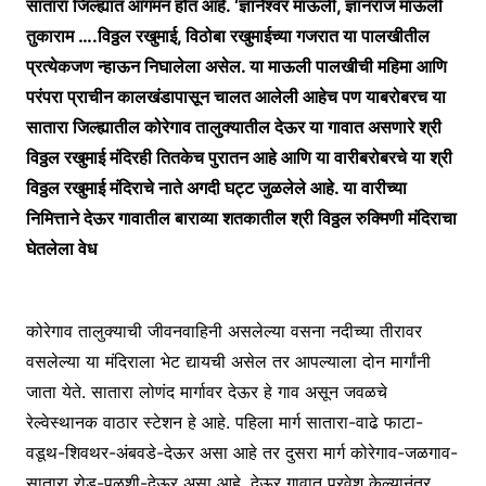
सातारा जिल्ह्यात आगमन होत आहे. ‘ज्ञानेश्वर माऊली, ज्ञानराज माऊली
तुकाराम ….विठ्ठल रखुमाई, विठोबा रखुमाईच्या गजरात या पालखीतील
प्रत्येकजण न्हाऊन निघालेला असेल. या माऊली पालखीची महिमा आणि
परंपरा प्राचीन कालखंडापासून चालत आलेली आहेच पण याबरोबरच या
सातारा जिल्ह्यातील कोरेगाव तालुक्यातील देऊर या गावात असणारे श्री
विठ्ठल रखुमाई मंदिरही तितकेच पुरातन आहे आणि या वारीबरोबरचे या श्री
विठ्ठल रखुमाई मंदिराचे नाते अगदी घट्ट जुळलेले आहे. या वारीच्या
निमित्ताने देऊर गावातील बाराव्या शतकातील श्री विठ्ठल रुक्मिणी मंदिराचा
घेतलेला वेध
कोरेगाव तालुक्याची जीवनवाहिनी असलेल्या वसना नदीच्या तीरावर
वसलेल्या या मंदिराला भेट द्यायची असेल तर आपल्याला दोन मार्गांनी
जाता येते. सातारा लोणंद मार्गावर देऊर हे गाव असून जवळचे
रेल्वेस्थानक वाठार स्टेशन हे आहे. पहिला मार्ग सातारा-वाढे फाटा-
वडूथ-शिवथर-अंबवडे-देऊर असा आहे तर दुसरा मार्ग कोरेगाव-जळगाव-
सातारा रोड-पळशी-देऊर असा आहे. देऊर गावात प्रवेश केल्यानंतर