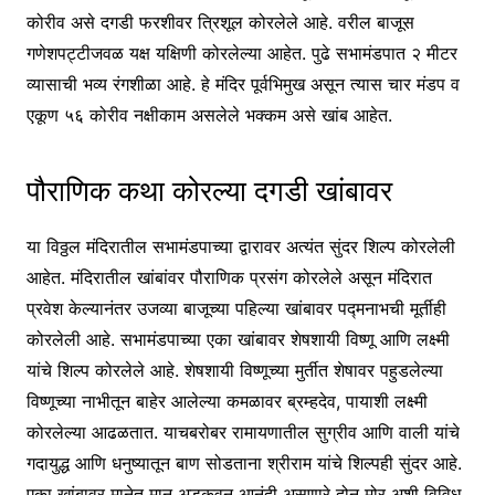
कोरीव असे दगडी फरशीवर त्रिशूल कोरलेले आहे. वरील बाजूस
गणेशपट्टीजवळ यक्ष यक्षिणी कोरलेल्या आहेत. पुढे सभामंडपात २ मीटर
व्यासाची भव्य रंगशीळा आहे. हे मंदिर पूर्वभिमुख असून त्यास चार मंडप व
एकूण ५६ कोरीव नक्षीकाम असलेले भक्कम असे खांब आहेत.
पौराणिक कथा कोरल्या दगडी खांबावर
या विठ्ठल मंदिरातील सभामंडपाच्या द्वारावर अत्यंत सुंदर शिल्प कोरलेली
आहेत. मंदिरातील खांबांवर पौराणिक प्रसंग कोरलेले असून मंदिरात
प्रवेश केल्यानंतर उजव्या बाजूच्या पहिल्या खांबावर पद्मनाभची मूर्तीही
कोरलेली आहे. सभामंडपाच्या एका खांबावर शेषशायी विष्णू आणि लक्ष्मी
यांचे शिल्प कोरलेले आहे. शेषशायी विष्णूच्या मुर्तीत शेषावर पहुडलेल्या
विष्णूच्या नाभीतून बाहेर आलेल्या कमळावर ब्रम्हदेव, पायाशी लक्ष्मी
कोरलेल्या आढळतात. याचबरोबर रामायणातील सुग्रीव आणि वाली यांचे
गदायुद्ध आणि धनुष्यातून बाण सोडताना श्रीराम यांचे शिल्पही सुंदर आहे.
एका खांबावर मानेत मान अडकवून आनंदी असणारे दोन मोर अशी विविध