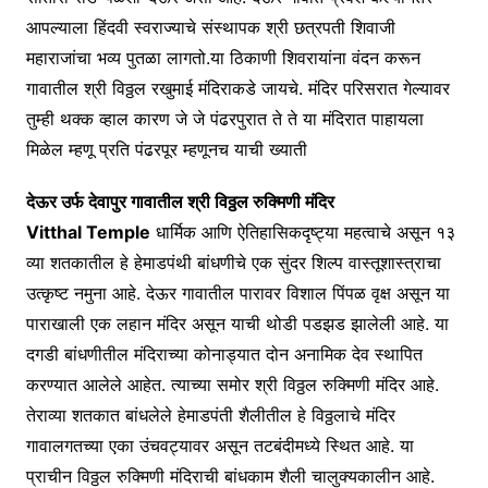
आपल्याला हिंदवी स्वराज्याचे संस्थापक श्री छत्रपती शिवाजी
महाराजांचा भव्य पुतळा लागतो.या ठिकाणी शिवरायांना वंदन करून
गावातील श्री विठ्ठल रखुमाई मंदिराकडे जायचे. मंदिर परिसरात गेल्यावर
तुम्ही थक्क व्हाल कारण जे जे पंढरपुरात ते ते या मंदिरात पाहायला
मिळेल म्हणू प्रति पंढरपूर म्हणूनच याची ख्याती
देऊर उर्फ देवापुर गावातील श्री विठ्ठल रुक्मिणी मंदिर
Vitthal Temple
धार्मिक आणि ऐतिहासिकदृष्ट्या महत्वाचे असून १३
व्या शतकातील हे हेमाडपंथी बांधणीचे एक सुंदर शिल्प वास्तूशास्त्राचा
उत्कृष्ट नमुना आहे. देऊर गावातील पारावर विशाल पिंपळ वृक्ष असून या
पाराखाली एक लहान मंदिर असून याची थोडी पडझड झालेली आहे. या
दगडी बांधणीतील मंदिराच्या कोनाड्यात दोन अनामिक देव स्थापित
करण्यात आलेले आहेत. त्याच्या समोर श्री विठ्ठल रुक्मिणी मंदिर आहे.
तेराव्या शतकात बांधलेले हेमाडपंती शैलीतील हे विठ्ठलाचे मंदिर
गावालगतच्या एका उंचवट्यावर असून तटबंदीमध्ये स्थित आहे. या
प्राचीन विठ्ठल रुक्मिणी मंदिराची बांधकाम शैली चालुक्यकालीन आहे.