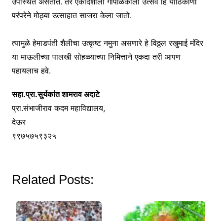
उपस्थित असतात. तर एकादशीला गोपाळकाला उत्सव हि याठिकाणी
परंपरेने मोठ्या उत्साहात साजरा केला जातो.
त्यामुळे हेमाडपंती शैलीचा उत्कृष्ट नमुना असणारे हे विठ्ठल रखुमाई मंदिर
या माऊलीच्या पालखी सोहळ्याच्या निमित्ताने एकदा तरी आपण
पहायलाच हवे.
सहा.प्रा.सुर्यकांत शामराव अदाटे
प्रा.संभाजीराव कदम महाविद्यालय,
देऊर
९९७५७५९३२५
Related Posts: