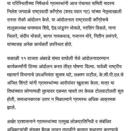
या परिस्थितीच्या निषेधार्थ ग्रामस्थांनी आज पंचायत समिती सदस्य
निलेश जगदाळे राष्ट्रवादी काँग्रेस (शरद पवार गट) यांच्या नेतृत्वाखाली
रास्ता रोको आंदोलन केले. या आंदोलनात राष्ट्रवादी काँग्रेसचे
तालुकाध्यक्ष घनश्याम शिंदे, ऍड.पांडुरंग भोसले, नरसिंग दिसले, नाना
भिलारे, संदीप भोसले, सागर गायकवाड, गजानन मोरे, नितीन लवंगारे,
यांच्यासह अनेक कार्यकर्ते उपस्थित होते.
सकाळी ११ वाजता अंबवडे संमत वाघोली येथे आंदोलनादरम्यान
कार्यकर्त्यांनी ठिय्या आंदोलन करत तीव्र घोषणा दिल्या. यावेळी राष्ट्रीय
महामार्ग विभागाचे उपअभियंता सुभाष घटे, लक्ष्मण पाटील, के.सी.पी.एल.चे
अजित शिंगटे यांनी ग्रामस्थांच्या आरोपांवर खुलासा केला. मात्र या
तिघांच्यात कोणत्याही मुद्द्यावर एकमत न्हवते तर केवळ टोलवाटोलवी सुरु
होती, समाधानकारक उत्तर न मिळाल्याने ग्रामस्थ अधिक आक्रमक
झाले.
अखेर प्रशासनाने ग्रामस्थांच्या प्रमुख लोकप्रतिनिधी व संबंधित
अधिकाऱ्यांची संयुक्त बैठक लावून तातडीने कामात सुधारणा करण्याचे