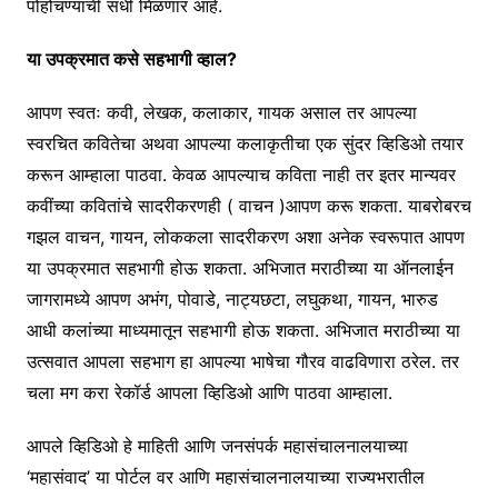
पोहोचण्याची संधी मिळणार आहे.
या उपक्रमात कसे सहभागी व्हाल?
आपण स्वतः कवी, लेखक, कलाकार, गायक असाल तर आपल्या
स्वरचित कवितेचा अथवा आपल्या कलाकृतीचा एक सुंदर व्हिडिओ तयार
करून आम्हाला पाठवा. केवळ आपल्याच कविता नाही तर इतर मान्यवर
कवींच्या कवितांचे सादरीकरणही ( वाचन )आपण करू शकता. याबरोबरच
गझल वाचन, गायन, लोककला सादरीकरण अशा अनेक स्वरूपात आपण
या उपक्रमात सहभागी होऊ शकता. अभिजात मराठीच्या या ऑनलाईन
जागरामध्ये आपण अभंग, पोवाडे, नाट्यछटा, लघुकथा, गायन, भारुड
आधी कलांच्या माध्यमातून सहभागी होऊ शकता. अभिजात मराठीच्या या
उत्सवात आपला सहभाग हा आपल्या भाषेचा गौरव वाढविणारा ठरेल. तर
चला मग करा रेकॉर्ड आपला व्हिडिओ आणि पाठवा आम्हाला.
आपले व्हिडिओ हे माहिती आणि जनसंपर्क महासंचालनालयाच्या
‘महासंवाद’ या पोर्टल वर आणि महासंचालनालयाच्या राज्यभरातील