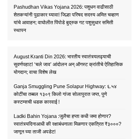
Pashudhan Vikas Yojana 2026: पशुधन वाढीसाठी
शेतकऱ्यांनी पुढाकार घ्यावा! जिल्हा परिषद सदस्य अमित चव्हाण
यांचे आवाहन; वाघोलीत पिंपोडे बुद्रुक गट पशुसुधार समिती
स्थापन
August Kranti Din 2026: भारतीय स्वातंत्र्यलढ्याची
सुवर्णपहाट! ‘चले जाव’ आंदोलन अन् ऑगस्ट क्रांतीचे ऐतिहासिक
योगदान; वाचा विशेष लेख
Ganja Smuggling Pune Solapur Highway: ६.५४
कोटींचा तब्बल १३०९ किलो गांजा सोलापुरात जप्त, पुणे
कस्टम्सची धडक कारवाई !
Ladki Bahin Yojana :जुलैचा हप्ता कधी जमा होणार?
स्वातंत्र्यदिनाआधी की रक्षाबंधनाला मिळणार एकत्रित ₹३०००?
जाणून घ्या ताजी अपडेट!