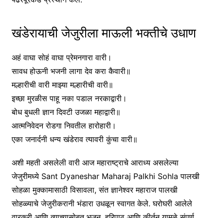
खंडेरायाची जेजुरीला माऊली भक्तीचे उधाण
अहं वाघा सोहं वाघा प्रेमनगारा वारी।
सावध होऊनी भजनी लागा देव करा कैवारी॥
मल्हारीची वारी माझ्या मल्हारीची वारी॥
इच्छा मुरळीस पाहू नका पडाल नरकाद्वारी।
बोध बुधली ज्ञान दिवटी उजळा महाद्वारी॥
आत्मनिवेदन रोडगा निवतील हारोहारी।
एका जनार्दनी धन्य खंडेराव त्यावरी कुंचा वारी॥
अशी महती असलेली वारी आज महाराष्ट्राचे आराध्य असलेल्या
जेजुरीमध्ये Sant Dyaneshar Maharaj Palkhi Sohla पालखी
सोहळा मुक्कामासाठी विसावला, संत ज्ञानेश्वर महाराज पालखी
सोहळ्याचे जेजुरीकरानी भंडारा उधळून स्वागत केले. घरोघरी आलेले
वारकरी आणि त्याच्यासोबत भजन ,हरिपाठ आणि कीर्तन यामुळे संपूर्ण