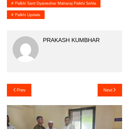
Palkhi Sant Dyaneshar Maharaj Palkhi Sohla
Palkhi Update
PRAKASH KUMBHAR
Post
Prev
Next
navigation