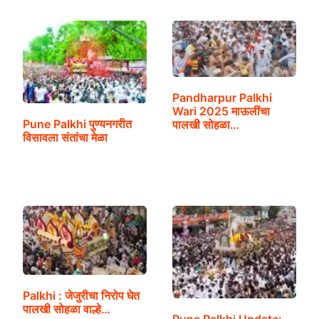
Pandharpur Palkhi
Wari 2025 माऊलींचा
Pune Palkhi पुण्यनगरीत
पालखी सोहळा…
विसावला संतांचा मेळा
Palkhi : जेजुरीचा निरोप घेत
पालखी सोहळा वाल्हे…
Pune Palkhi Update: