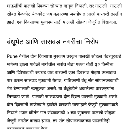
माऊलींची पालखी पिवळ्या सोन्यात न्हाहून निघाली. तर माऊली- माऊली
सोबत येळकोट येळकोट जय मल्हारच्या जयघोषात लाखो वारकरी तल्लीन
झाले. एक दिवसाच्या मुक्कामासाठी पालखी सोहळा जेजुरीत विसावला.
बंधूभेट आणि सासवड नगरीचा निरोप
Pune येथील दोन दिवसाचा मुक्काम उरकून पालखी सोहळा पंढरपूरकडे
मार्गस्थ झाला यावेळी मार्गातील सर्वात मोठा पल्ला तोही ३२ किमीचा
आणि दिवेघाटाची अवघड वाट वारकरी एका दिवसात मोठ्या उत्साहात
पार करुन सासवड मुक्कामी येतात, याठिकाणी बंधू संत सोपानकाकाची
भेट घेण्यासाठी उत्सुकता असते. या बंधूभेटीने थकलेल्या वारकऱयांना
शिणवटा जातो. यासाठी सासवडला दोन दिवस पालखी मुक्कामी असते.
दोन दिवसांनी ताजेतवाने झालेले वारकरी उत्साहाने जेजुरी मुक्कामाकडे
निघाले भजन कीर्तन गात संध्याकाळी ५ च्या सुमारास पालखी सोहळा
जेजुरी नगरीत दाखल झाला. तर संत सोपानकाकांच्या पालखीनेही
पंढरपूरकडे प्रस्थान केले.