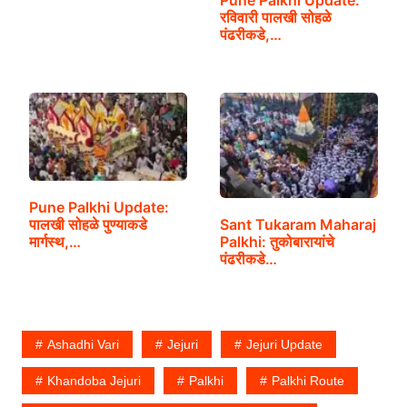
रविवारी पालखी सोहळे
पंढरीकडे,…
Pune Palkhi Update:
Sant Tukaram Maharaj
पालखी सोहळे पुण्याकडे
Palkhi: तुकोबारायांचे
मार्गस्थ,…
पंढरीकडे…
Ashadhi Vari
Jejuri
Jejuri Update
Khandoba Jejuri
Palkhi
Palkhi Route