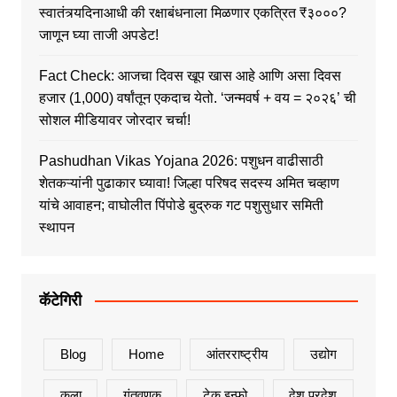
स्वातंत्र्यदिनाआधी की रक्षाबंधनाला मिळणार एकत्रित ₹३०००?
जाणून घ्या ताजी अपडेट!
Fact Check: आजचा दिवस खूप खास आहे आणि असा दिवस
हजार (1,000) वर्षांतून एकदाच येतो. ‘जन्मवर्ष + वय = २०२६’ ची
सोशल मीडियावर जोरदार चर्चा!
Pashudhan Vikas Yojana 2026: पशुधन वाढीसाठी
शेतकऱ्यांनी पुढाकार घ्यावा! जिल्हा परिषद सदस्य अमित चव्हाण
यांचे आवाहन; वाघोलीत पिंपोडे बुद्रुक गट पशुसुधार समिती
स्थापन
कॅटेगिरी
Blog
Home
आंतरराष्ट्रीय
उद्योग
कला
गुंतवणुक
टेक इन्फो
देश प्रदेश