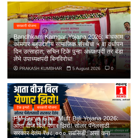
सरकारी योजना
Bandhkam Kamgar Yojana 2026: बांधकाम
कामगार बहुउद्देशीय सामाजिक संस्थेचा ५ वा वर्धापन
दिन उत्साहात; सचिन टिके पुन्हा अध्यक्षपदी तर बंडा
लेंभे उपाध्यक्षपदी बिनविरोध!
PRAKASH KUMBHAR
5 August 2026
0
टेक इन्फो
सरकारी योजना
PM Surya Ghar Muft Bijli Yojana 2026:
आता वीज बिल येणार झिरो! सोलर पॅनेलसाठी
सरकार देतंय ₹७८,००० सबसिडी; असा करा