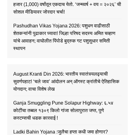
हजार (1,000) वर्षांतून एकदाच येतो. ‘जन्मवर्ष + वय = २०२६’ ची
सोशल मीडियावर जोरदार चर्चा!
Pashudhan Vikas Yojana 2026: पशुधन वाढीसाठी
शेतकऱ्यांनी पुढाकार घ्यावा! जिल्हा परिषद सदस्य अमित चव्हाण
यांचे आवाहन; वाघोलीत पिंपोडे बुद्रुक गट पशुसुधार समिती
स्थापन
August Kranti Din 2026: भारतीय स्वातंत्र्यलढ्याची
सुवर्णपहाट! ‘चले जाव’ आंदोलन अन् ऑगस्ट क्रांतीचे ऐतिहासिक
योगदान; वाचा विशेष लेख
Ganja Smuggling Pune Solapur Highway: ६.५४
कोटींचा तब्बल १३०९ किलो गांजा सोलापुरात जप्त, पुणे
कस्टम्सची धडक कारवाई !
Ladki Bahin Yojana :जुलैचा हप्ता कधी जमा होणार?