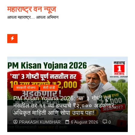
Skip
महाराष्ट्र वन न्यूज
to
आपला महाराष्ट्र… आपला अभिमान
content
सरकारी योजना
शेती वाडी
PM Kisan Yojana 2026: ‘या’ ३ गोष्टी पूर्ण
नसतील तर १९ व्या हप्त्याचे ₹२,००० अडकणार;
अधिकृत माहिती आणि सोपा उपाय पहा!
PRAKASH KUMBHAR
6 August 2026
0