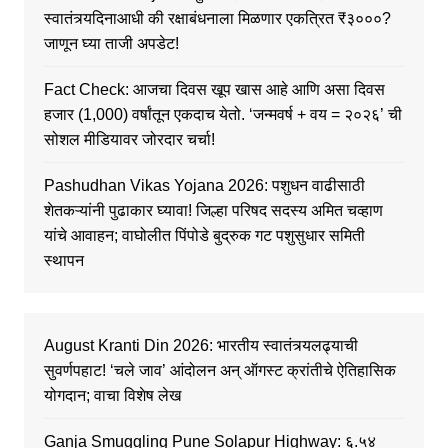
स्वातंत्र्यदिनाआधी की रक्षाबंधनाला मिळणार एकत्रित ₹३०००?
जाणून घ्या ताजी अपडेट!
Fact Check: आजचा दिवस खूप खास आहे आणि असा दिवस
हजार (1,000) वर्षांतून एकदाच येतो. ‘जन्मवर्ष + वय = २०२६’ ची
सोशल मीडियावर जोरदार चर्चा!
Pashudhan Vikas Yojana 2026: पशुधन वाढीसाठी
शेतकऱ्यांनी पुढाकार घ्यावा! जिल्हा परिषद सदस्य अमित चव्हाण
यांचे आवाहन; वाघोलीत पिंपोडे बुद्रुक गट पशुसुधार समिती
स्थापन
August Kranti Din 2026: भारतीय स्वातंत्र्यलढ्याची
सुवर्णपहाट! ‘चले जाव’ आंदोलन अन् ऑगस्ट क्रांतीचे ऐतिहासिक
योगदान; वाचा विशेष लेख
Ganja Smuggling Pune Solapur Highway: ६.५४