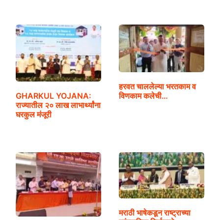
हरवत चाललेल्या भरतकाम व
GHARKUL YOJANA:
विणकाम कलेची…
राज्यातील २० लाख लाभार्थ्यांना
घरकुल मंजूरी
मराठी भाषेकडून राष्ट्राच्या