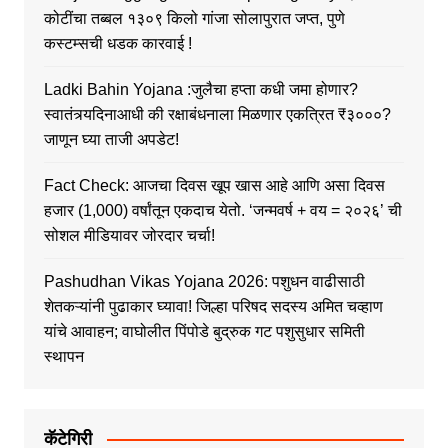
कोटींचा तब्बल १३०९ किलो गांजा सोलापुरात जप्त, पुणे
कस्टम्सची धडक कारवाई !
Ladki Bahin Yojana :जुलैचा हप्ता कधी जमा होणार?
स्वातंत्र्यदिनाआधी की रक्षाबंधनाला मिळणार एकत्रित ₹३०००?
जाणून घ्या ताजी अपडेट!
Fact Check: आजचा दिवस खूप खास आहे आणि असा दिवस
हजार (1,000) वर्षांतून एकदाच येतो. ‘जन्मवर्ष + वय = २०२६’ ची
सोशल मीडियावर जोरदार चर्चा!
Pashudhan Vikas Yojana 2026: पशुधन वाढीसाठी
शेतकऱ्यांनी पुढाकार घ्यावा! जिल्हा परिषद सदस्य अमित चव्हाण
यांचे आवाहन; वाघोलीत पिंपोडे बुद्रुक गट पशुसुधार समिती
स्थापन
कॅटेगिरी