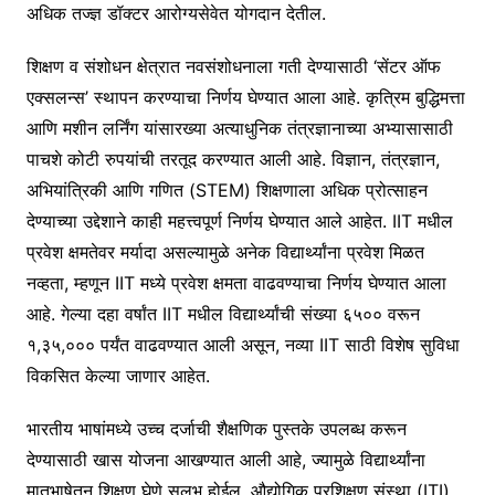
अधिक तज्ज्ञ डॉक्टर आरोग्यसेवेत योगदान देतील.
शिक्षण व संशोधन क्षेत्रात नवसंशोधनाला गती देण्यासाठी ‘सेंटर ऑफ
एक्सलन्स’ स्थापन करण्याचा निर्णय घेण्यात आला आहे. कृत्रिम बुद्धिमत्ता
आणि मशीन लर्निंग यांसारख्या अत्याधुनिक तंत्रज्ञानाच्या अभ्यासासाठी
पाचशे कोटी रुपयांची तरतूद करण्यात आली आहे. विज्ञान, तंत्रज्ञान,
अभियांत्रिकी आणि गणित (STEM) शिक्षणाला अधिक प्रोत्साहन
देण्याच्या उद्देशाने काही महत्त्वपूर्ण निर्णय घेण्यात आले आहेत. IIT मधील
प्रवेश क्षमतेवर मर्यादा असल्यामुळे अनेक विद्यार्थ्यांना प्रवेश मिळत
नव्हता, म्हणून IIT मध्ये प्रवेश क्षमता वाढवण्याचा निर्णय घेण्यात आला
आहे. गेल्या दहा वर्षांत IIT मधील विद्यार्थ्यांची संख्या ६५०० वरून
१,३५,००० पर्यंत वाढवण्यात आली असून, नव्या IIT साठी विशेष सुविधा
विकसित केल्या जाणार आहेत.
भारतीय भाषांमध्ये उच्च दर्जाची शैक्षणिक पुस्तके उपलब्ध करून
देण्यासाठी खास योजना आखण्यात आली आहे, ज्यामुळे विद्यार्थ्यांना
मातृभाषेतून शिक्षण घेणे सुलभ होईल. औद्योगिक प्रशिक्षण संस्था (ITI)