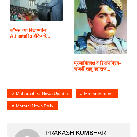
कॉमर्स च्या विद्यार्थ्यांना
A.I.आधारित बँकिंगचे…
प्रजाहितदक्ष व शिक्षणप्रिय-
राजर्षी शाहू महाराज…
Maharashtra News Upadte
Maharshtraone
Marathi News Daily
PRAKASH KUMBHAR