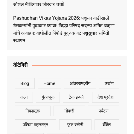
सोशल मीडियावर जोरदार चर्चा!
Pashudhan Vikas Yojana 2026: पशुधन वाढीसाठी
शेतकऱ्यांनी पुढाकार घ्यावा! जिल्हा परिषद सदस्य अमित चव्हाण
यांचे आवाहन; वाघोलीत पिंपोडे बुद्रुक गट पशुसुधार समिती
स्थापन
कॅटेगिरी
Blog
Home
आंतरराष्ट्रीय
उद्योग
कला
गुंतवणुक
टेक इन्फो
देश प्रदेश
निवडणूक
नोकरी
पर्यटन
पश्चिम महाराष्ट्र
फूड स्टोरी
बँकिंग