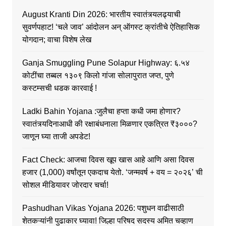
August Kranti Din 2026: भारतीय स्वातंत्र्यलढ्याची
सुवर्णपहाट! ‘चले जाव’ आंदोलन अन् ऑगस्ट क्रांतीचे ऐतिहासिक
योगदान; वाचा विशेष लेख
Ganja Smuggling Pune Solapur Highway: ६.५४
कोटींचा तब्बल १३०९ किलो गांजा सोलापुरात जप्त, पुणे
कस्टम्सची धडक कारवाई !
Ladki Bahin Yojana :जुलैचा हप्ता कधी जमा होणार?
स्वातंत्र्यदिनाआधी की रक्षाबंधनाला मिळणार एकत्रित ₹३०००?
जाणून घ्या ताजी अपडेट!
Fact Check: आजचा दिवस खूप खास आहे आणि असा दिवस
हजार (1,000) वर्षांतून एकदाच येतो. ‘जन्मवर्ष + वय = २०२६’ ची
सोशल मीडियावर जोरदार चर्चा!
Pashudhan Vikas Yojana 2026: पशुधन वाढीसाठी
शेतकऱ्यांनी पुढाकार घ्यावा! जिल्हा परिषद सदस्य अमित चव्हाण