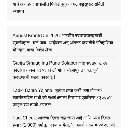
यांचे आवाहन; वाघोलीत पिंपोडे बुद्रुक गट पशुसुधार समिती
स्थापन
August Kranti Din 2026: भारतीय स्वातंत्र्यलढ्याची
सुवर्णपहाट! ‘चले जाव’ आंदोलन अन् ऑगस्ट क्रांतीचे ऐतिहासिक
योगदान; वाचा विशेष लेख
Ganja Smuggling Pune Solapur Highway: ६.५४
कोटींचा तब्बल १३०९ किलो गांजा सोलापुरात जप्त, पुणे
कस्टम्सची धडक कारवाई !
Ladki Bahin Yojana :जुलैचा हप्ता कधी जमा होणार?
स्वातंत्र्यदिनाआधी की रक्षाबंधनाला मिळणार एकत्रित ₹३०००?
जाणून घ्या ताजी अपडेट!
Fact Check: आजचा दिवस खूप खास आहे आणि असा दिवस
हजार (1,000) वर्षांतून एकदाच येतो. ‘जन्मवर्ष + वय = २०२६’ ची