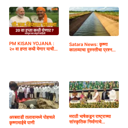
PM KISAN YOJANA :
Satara News: कृष्णा
२० वा हप्ता कधी येणार याची…
कालव्याचा दुरुस्तीचा प्रश्न…
मराठी भाषेकडून राष्ट्राच्या
अरबवाडी तलावामध्ये पोहचले
सांस्कृतिक निर्माणाचे…
कृष्णामाईचे पाणी