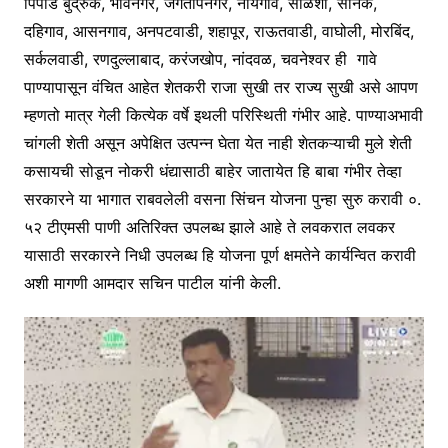
पिंपोडे बुद्रुक, भावेनगर, जगतापनगर, नायगाव, सोळशी, सोनके,
दहिगाव, आसनगाव, अनपटवाडी, शहापूर, राऊतवाडी, वाघोली, मोरबिंद,
सर्कलवाडी, रणदुल्लाबाद, करंजखोप, नांदवळ, चवनेश्वर ही गावे
पाण्यापासून वंचित आहेत शेतकरी राजा सुखी तर राज्य सुखी असे आपण
म्हणतो मात्र गेली कित्येक वर्षे इथली परिस्थिती गंभीर आहे. पाण्याअभावी
चांगली शेती असून अपेक्षित उत्पन्न घेता येत नाही शेतकऱ्याची मुले शेती
कसायची सोडून नोकरी धंद्यासाठी बाहेर जातायेत हि बाबा गंभीर तेव्हा
सरकारने या भागात राबवलेली वसना सिंचन योजना पुन्हा सुरु करावी ०.
५२ टीएमसी पाणी अतिरिक्त उपलब्ध झाले आहे ते लवकरात लवकर
यासाठी सरकारने निधी उपलब्ध हि योजना पूर्ण क्षमतेने कार्यन्वित करावी
अशी मागणी आमदार सचिन पाटील यांनी केली.