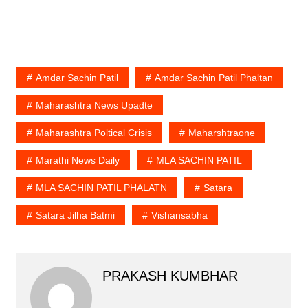
Amdar Sachin Patil
Amdar Sachin Patil Phaltan
Maharashtra News Upadte
Maharashtra Poltical Crisis
Maharshtraone
Marathi News Daily
MLA SACHIN PATIL
MLA SACHIN PATIL PHALATN
Satara
Satara Jilha Batmi
Vishansabha
PRAKASH KUMBHAR