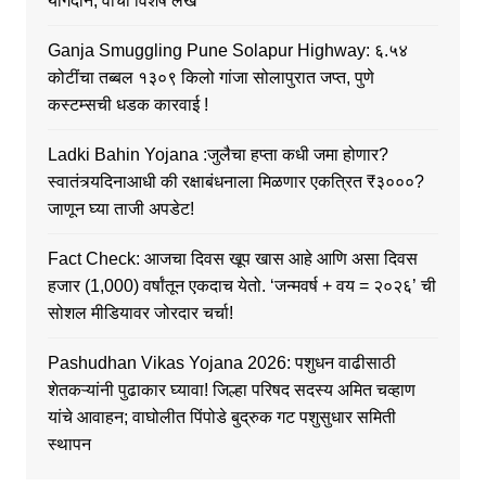
योगदान; वाचा विशेष लेख
Ganja Smuggling Pune Solapur Highway: ६.५४
कोटींचा तब्बल १३०९ किलो गांजा सोलापुरात जप्त, पुणे
कस्टम्सची धडक कारवाई !
Ladki Bahin Yojana :जुलैचा हप्ता कधी जमा होणार?
स्वातंत्र्यदिनाआधी की रक्षाबंधनाला मिळणार एकत्रित ₹३०००?
जाणून घ्या ताजी अपडेट!
Fact Check: आजचा दिवस खूप खास आहे आणि असा दिवस
हजार (1,000) वर्षांतून एकदाच येतो. ‘जन्मवर्ष + वय = २०२६’ ची
सोशल मीडियावर जोरदार चर्चा!
Pashudhan Vikas Yojana 2026: पशुधन वाढीसाठी
शेतकऱ्यांनी पुढाकार घ्यावा! जिल्हा परिषद सदस्य अमित चव्हाण
यांचे आवाहन; वाघोलीत पिंपोडे बुद्रुक गट पशुसुधार समिती
स्थापन