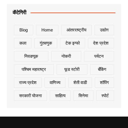
कॅटेगिरी
Blog
Home
आंतरराष्ट्रीय
उद्योग
कला
गुंतवणुक
टेक इन्फो
देश प्रदेश
निवडणूक
नोकरी
पर्यटन
पश्चिम महाराष्ट्र
फूड स्टोरी
बँकिंग
राज्य प्रदेश
वाणिज्य
शेती वाडी
शॉपिंग
सरकारी योजना
साहित्य
सिनेमा
स्पोर्ट