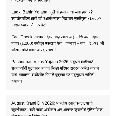
कस्टम्सची धडक कारवाई !
Ladki Bahin Yojana :जुलैचा हप्ता कधी जमा होणार?
स्वातंत्र्यदिनाआधी की रक्षाबंधनाला मिळणार एकत्रित ₹३०००?
जाणून घ्या ताजी अपडेट!
Fact Check: आजचा दिवस खूप खास आहे आणि असा दिवस
हजार (1,000) वर्षांतून एकदाच येतो. ‘जन्मवर्ष + वय = २०२६’ ची
सोशल मीडियावर जोरदार चर्चा!
Pashudhan Vikas Yojana 2026: पशुधन वाढीसाठी
शेतकऱ्यांनी पुढाकार घ्यावा! जिल्हा परिषद सदस्य अमित चव्हाण
यांचे आवाहन; वाघोलीत पिंपोडे बुद्रुक गट पशुसुधार समिती
स्थापन
August Kranti Din 2026: भारतीय स्वातंत्र्यलढ्याची
सुवर्णपहाट! ‘चले जाव’ आंदोलन अन् ऑगस्ट क्रांतीचे ऐतिहासिक