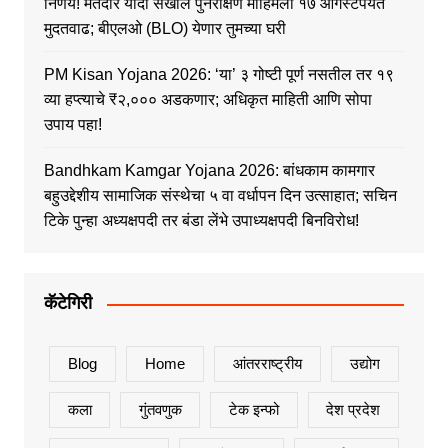
निर्णय! मतदार यादी सखोल पुनरीक्षण मोहिमेला १७ ऑगस्टपर्यंत
मुदतवाढ; बीएलओ (BLO) येणार तुमच्या घरी
PM Kisan Yojana 2026: ‘या’ ३ गोष्टी पूर्ण नसतील तर १९
व्या हप्त्याचे ₹२,००० अडकणार; अधिकृत माहिती आणि सोपा
उपाय पहा!
Bandhkam Kamgar Yojana 2026: बांधकाम कामगार
बहुउद्देशीय सामाजिक संस्थेचा ५ वा वर्धापन दिन उत्साहात; सचिन
टिके पुन्हा अध्यक्षपदी तर बंडा लेंभे उपाध्यक्षपदी बिनविरोध!
कॅटेगिरी
Blog
Home
आंतरराष्ट्रीय
उद्योग
कला
गुंतवणुक
टेक इन्फो
देश प्रदेश