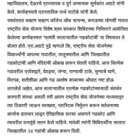
महाविद्यालय, देऊरचे प्राध्यापक व दुर्ग अभ्यासक सुर्यकांत अदाटे यांनी
केले. कार्यक्रमाचे प्रास्ताविक पार्थ पाटोळे यांनी केले.
यशवंतराव चव्हाण चव्हाण कॉलेज ऑफ सायन्स, कराडच्या घोणशी गावात
राष्ट्रीय सेवा योजना विशेष श्रम संस्कार शिबिराच्या निमित्ताने आयोजित
केलेल्या कार्यक्रमात ‘भ्रमंती साताऱ्यातील गडकोटांची’ या विषयावर ते
बोलत होते. प्रा.अदाटे पुढे म्हणाले कि, राष्ट्रीय सेवा योजनेच्या
विद्यार्थ्यांनी आपल्या गावातील, तालुक्यातील आणि जिल्ह्यातील
गडकोटांची आणि मंदिरांची ओळख करून घेतली पाहिजे. आज कित्येक
गडावरील प्रवेशद्वारे, देवड्या, जंग्या, पाण्याची टाके, चुन्याचे घाणे,
विरगळ, सतीशीळा आणि गड अवशेष काळाच्या ओघात नष्ट होऊ
लागलेले आहेत. आज साताऱ्यातील प्रत्येक गडकोटांच्यासाठी संवर्धन
करणारी संस्था असली तरी आपण राष्ट्रीय सेवा योजनेच्या माध्यमातून
त्या ठिकाणी जाऊन स्वच्छता, प्लास्टिक निर्मुलन करून सर्वधनाच्या
कार्यास हातभार लावून ऐतिहासिक वारसा असणारे गडकोट आणि
त्यावरील वास्तूंचे जतन केले पाहिजे. यावेळी त्यांनी शिबिरार्थींना सातारा
जिल्ह्यातील २४ गडांची ओळख करून दिली.