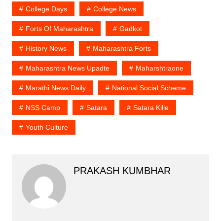
College Days
College News
Forts Of Maharashtra
Gadkot
History News
Maharashtra Forts
Maharashtra News Upadte
Maharshtraone
Marathi News Daily
National Social Scheme
NSS Camp
Satara
Satara Kille
Youth Culture
PRAKASH KUMBHAR