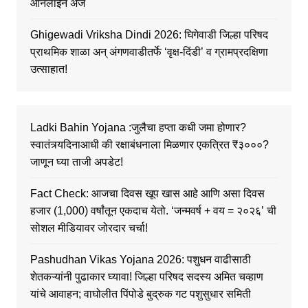
ऑनलाईन अर्ज
Ghigewadi Vriksha Dindi 2026: घिगेवाडी जिल्हा परिषद
प्राथमिक शाळा अन् अंगणवाडीतर्फे ‘वृक्ष-दिंडी’ व ग्रामप्रदक्षिणा
उत्साहात!
Ladki Bahin Yojana :जुलैचा हप्ता कधी जमा होणार?
स्वातंत्र्यदिनाआधी की रक्षाबंधनाला मिळणार एकत्रित ₹३०००?
जाणून घ्या ताजी अपडेट!
Fact Check: आजचा दिवस खूप खास आहे आणि असा दिवस
हजार (1,000) वर्षांतून एकदाच येतो. ‘जन्मवर्ष + वय = २०२६’ ची
सोशल मीडियावर जोरदार चर्चा!
Pashudhan Vikas Yojana 2026: पशुधन वाढीसाठी
शेतकऱ्यांनी पुढाकार घ्यावा! जिल्हा परिषद सदस्य अमित चव्हाण
यांचे आवाहन; वाघोलीत पिंपोडे बुद्रुक गट पशुसुधार समिती