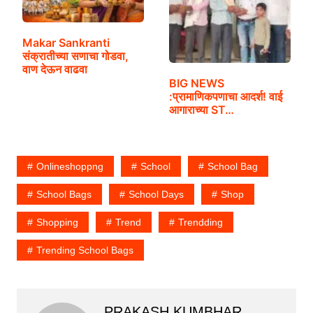
Makar Sankranti
संक्रातीच्या सणाचा गोडवा,
वाण देऊन वाढवा
BIG NEWS
:प्रामाणिकपणाचा आदर्श! वाई
आगाराच्या ST…
Onlineshoppng
School
School Bag
School Bags
School Days
Shop
Shopping
Trend
Trendding
Trending School Bags
PRAKASH KUMBHAR