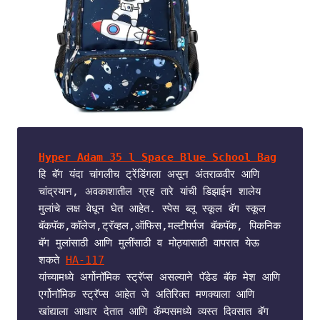
Hyper Adam 35 l Space Blue School Bag
हि बॅग यंदा चांगलीच ट्रेंडिंगला असून अंतराळवीर आणि 
चांद्रयान, अवकाशातील ग्रह तारे यांची डिझाईन शालेय 
मुलांचे लक्ष वेधून घेत आहेत. स्पेस ब्लू स्कूल बॅग स्कूल 
बॅकपॅक,कॉलेज,ट्रॅव्हल,ऑफिस,मल्टीपर्पज बॅकपॅक, पिकनिक 
बॅग मुलांसाठी आणि मुलींसाठी व मोठ्यासाठी वापरात येऊ 
शकते 
HA-117
यांच्यामध्ये अर्गोनॉमिक स्ट्रॅप्स असल्याने पॅडेड बॅक मेश आणि 
एर्गोनॉमिक स्ट्रॅप्स आहेत जे अतिरिक्त मणक्याला आणि 
खांद्याला आधार देतात आणि कॅम्पसमध्ये व्यस्त दिवसात बॅग 