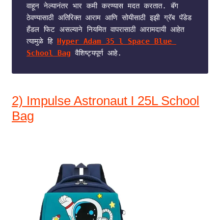
वाहून नेल्यानंतर भार कमी करण्यास मदत करतात. बॅग 
ठेवण्यासाठी अतिरिक्त आराम आणि सोयीसाठी इझी ग्रॅब पॅडेड 
हँडल फिट असल्याने नियमित वापरासाठी आरामदायी आहेत 
त्यामुळे हि 
Hyper Adam 35 l Space Blue 
School Bag
 वैशिष्ट्यपूर्ण आहे.
2) Impulse Astronaut I 25L School
Bag