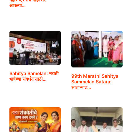
आपल्या…
Sahitya Samelan: मराठी
99th Marathi Sahitya
भाषेच्या संवर्धनासाठी…
Sammelan Satara:
साताऱ्यात…