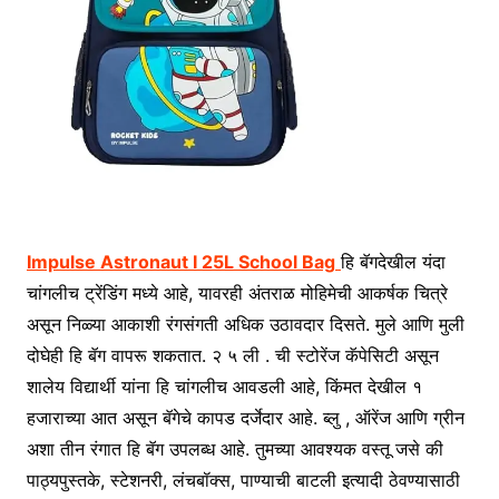
Impulse Astronaut I 25L School Bag
हि बॅगदेखील यंदा
चांगलीच ट्रेंडिंग मध्ये आहे, यावरही अंतराळ मोहिमेची आकर्षक चित्रे
असून निळ्या आकाशी रंगसंगती अधिक उठावदार दिसते. मुले आणि मुली
दोघेही हि बॅग वापरू शकतात. २ ५ ली . ची स्टोरेंज कॅपेसिटी असून
शालेय विद्यार्थी यांना हि चांगलीच आवडली आहे, किंमत देखील १
हजाराच्या आत असून बॅगेचे कापड दर्जेदार आहे. ब्लु , ऑरेंज आणि ग्रीन
अशा तीन रंगात हि बॅग उपलब्ध आहे. तुमच्या आवश्यक वस्तू जसे की
पाठ्यपुस्तके, स्टेशनरी, लंचबॉक्स, पाण्याची बाटली इत्यादी ठेवण्यासाठी