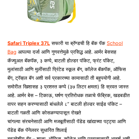
Safari Triplex 37L
सफारी या ब्रॅण्डची हि बॅक पॅक
School
Bag
आपल्या दर्जा आणि गुणवत्तेमुळे प्रसिद्ध आहे. आर्मर बेससह
कॅज्युअल बॅकपॅक, ३ कप्पे, बाटली होल्डर पॉकेट, फ्रंट पॉकेट,
मुलांसाठी आणि मुलींसाठी प्रिंटेड स्कूल बॅग, कॉलेज बॅकपॅक, ऑफिस
बॅग, ट्रॅव्हल बॅग अशी सर्व प्रकारच्या कामासाठी ती बहुपयोगी आहे.
समोरील खिशासह ३ प्रशस्त कप्पे (३७ लिटर क्षमता) हि स्रवत जास्त
आहे. आर्मर बेस – टिकाऊ, घर्षण प्रतिरोधक तळाचे फॅब्रिक, खडबडीत
वापर सहन करण्यासाठी बांधलेले ८” बाटली होल्डर साईड पॉकेट –
बाटली गळती आणि कोसळण्यापासून रोखते
चांगल्या संरचनेसाठी आणि मजबूतीसाठी पॅडेड खांद्याच्या पट्ट्या आणि
पॅडेड बॅक पॅनेलवर सुधारित शिलाई
बहुउद्देशीय बॅग – शाळा, ऑफिस, कॉलेज आणि प्रवासासाठी आदर्श अशी