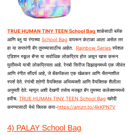
TRUE HUMAN TINY TEEN School Bag
शाळेसाठी ब्लॅक
आणि ब्लु या रंगाच्या
School Bag
वापरून कंटाळा आला असेल तर
हा या सप्तरंगी बॅग तुमच्यासाठीच आहेत.
Rainbow Series
स्पेशल
एडिशन स्कूल बॅग्स या सर्वाधिक लोकप्रिय होत असून खास करून
मुलींमध्ये याची लोकप्रियता आहे. रेनबो सिरीज डिझाइनमध्ये एक जीवंत
आणि रंगीत सौंदर्य आहे, जे बॅकपॅकला एक खेळकर आणि चैतन्यशील
स्पर्श देते. रंगांची श्रेणी वैयक्तिक अभिव्यक्ती आणि वैयक्तिक शैलीला
अनुमती देते. म्हणून अशी देखणी तसेच मजबूत बॅग तुमच्या कलेक्शनमध्ये
हवीच.
TRUE HUMAN TINY TEEN School Bag
खरेदी
करण्यासाठी येथे क्लिक करा-
https://amzn.to/4kKPN7V
4) PALAY School Bag